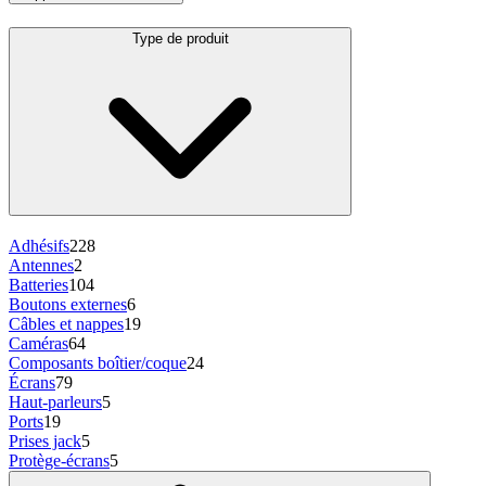
Type de produit
Adhésifs
228
Antennes
2
Batteries
104
Boutons externes
6
Câbles et nappes
19
Caméras
64
Composants boîtier/coque
24
Écrans
79
Haut-parleurs
5
Ports
19
Prises jack
5
Protège-écrans
5