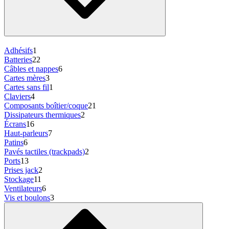
Adhésifs
1
Batteries
22
Câbles et nappes
6
Cartes mères
3
Cartes sans fil
1
Claviers
4
Composants boîtier/coque
21
Dissipateurs thermiques
2
Écrans
16
Haut-parleurs
7
Patins
6
Pavés tactiles (trackpads)
2
Ports
13
Prises jack
2
Stockage
11
Ventilateurs
6
Vis et boulons
3