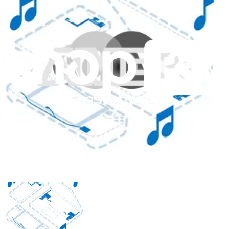
Surface Laptop 8 13.8" Right Speaker - Genuine
Replace a damaged or malfunctioning speaker in a 13.8 inch
Surface Laptop 8.
Pièce Microsoft d'origine
Garantie à vie
46,99 $
View