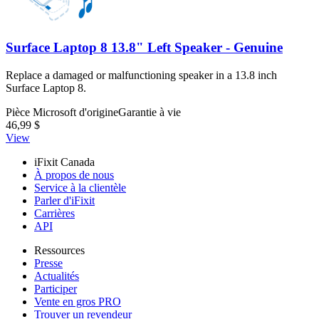
Surface Laptop 8 13.8" Left Speaker - Genuine
Replace a damaged or malfunctioning speaker in a 13.8 inch
Surface Laptop 8.
Pièce Microsoft d'origine
Garantie à vie
46,99 $
View
iFixit Canada
À propos de nous
Service à la clientèle
Parler d'iFixit
Carrières
API
Ressources
Presse
Actualités
Participer
Vente en gros PRO
Trouver un revendeur