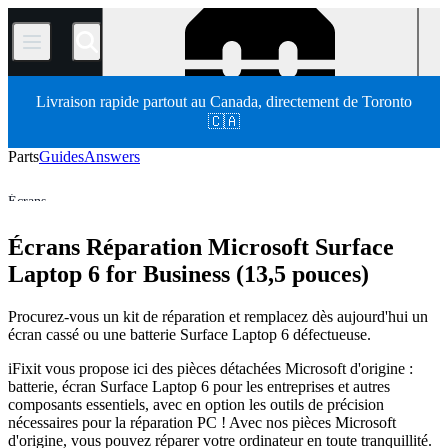
/
Livraison rapide partout au Canada, directement de Toronto
🇨🇦
Parts
Guides
Answers
Écrans
Réparation Microsoft Surface Laptop 6 for Business (13,5 pouces)
Écrans Réparation Microsoft Surface
ordinateur portable Microsoft
Microsoft Surface Laptop
Store
Pièces détachées
Ordinateur
Ordinateur portable
Laptop 6 for Business (13,5 pouces)
Procurez-vous un kit de réparation et remplacez dès aujourd'hui un
écran cassé ou une batterie Surface Laptop 6 défectueuse.
iFixit vous propose ici des pièces détachées Microsoft d'origine :
batterie, écran Surface Laptop 6 pour les entreprises et autres
composants essentiels, avec en option les outils de précision
nécessaires pour la réparation PC ! Avec nos pièces Microsoft
d'origine, vous pouvez réparer votre ordinateur en toute tranquillité.