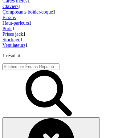
Cartes mères
1
Claviers
1
Composants boîtier/coque
1
Écrans
1
Haut-parleurs
1
Ports
1
Prises jack
1
Stockage
1
Ventilateurs
1
1 résultat