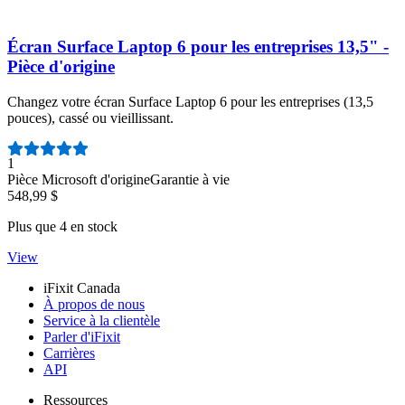
Écran Surface Laptop 6 pour les entreprises 13,5" -
Pièce d'origine
Changez votre écran Surface Laptop 6 pour les entreprises (13,5
pouces), cassé ou vieillissant.
Nombre d'avis :
1
Pièce Microsoft d'origine
Garantie à vie
548,99 $
Plus que 4 en stock
View
iFixit Canada
À propos de nous
Service à la clientèle
Parler d'iFixit
Carrières
API
Ressources