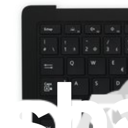
2
553,99 $
Pièce Microsoft d'origine
Garantie à vie
Patins Surface Laptop 3/4/5 - Pièce d'origine
18
21,99 $
Pièce Microsoft d'origine
Garantie à vie
Jeu de vis Surface Laptop 3 ou 4 - Pièce d'origine
5
22,99 $
Pièce Microsoft d'origine
Garantie à vie
Boîtier supérieur et clavier Surface Laptop 3 13,5" (m
172,99 $
Pièce Microsoft d'origine
Garantie à vie