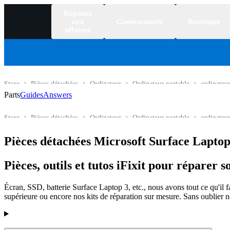
Réparez
vos
Communauté
Boutique
affaires
Store
Pièces détachées
Ordinateur
Ordinateur portable
ordinateu
Parts
Guides
Answers
Store
Pièces détachées
Ordinateur
Ordinateur portable
ordinateu
Pièces détachées Microsoft Surface Laptop
Pièces, outils et tutos iFixit pour réparer
Écran, SSD, batterie Surface Laptop 3, etc., nous avons tout ce qu'il
supérieure ou encore nos kits de réparation sur mesure. Sans oublier n
Products