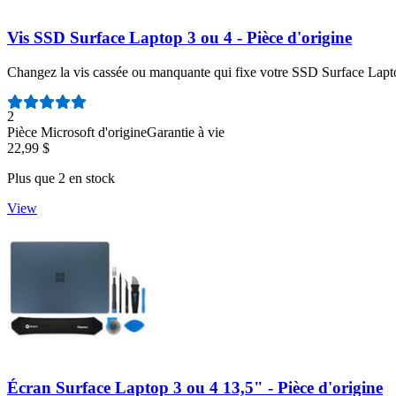
Vis SSD Surface Laptop 3 ou 4 - Pièce d'origine
Changez la vis cassée ou manquante qui fixe votre SSD Surface Lapt
Nombre d'avis :
2
Pièce Microsoft d'origine
Garantie à vie
22,99 $
Plus que 2 en stock
View
Écran Surface Laptop 3 ou 4 13,5" - Pièce d'origine