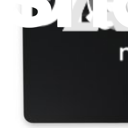
Boîtier supérieur et clavier Surface Laptop 3 13,5" (m
3
224,99 $
Outil Microsoft Surface d'origine
Garantie à vie
Protection batterie Surface (M1214771-001)
4
27,99 $
Garantie à vie
Boîtier supérieur et clavier Surface Laptop 3 13,5" (m
1
157,99 $