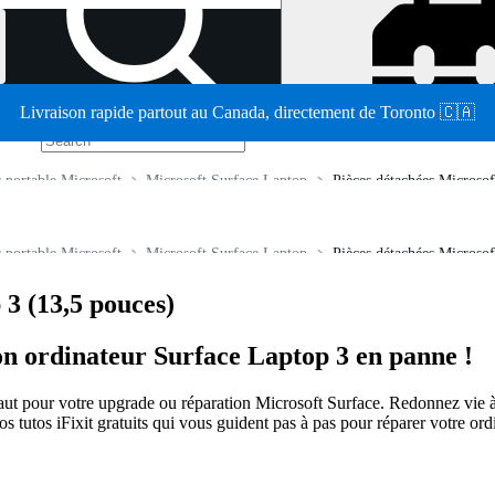
Livraison rapide partout au Canada, directement de Toronto 🇨🇦
/
r portable Microsoft
Microsoft Surface Laptop
Pièces détachées Microsof
r portable Microsoft
Microsoft Surface Laptop
Pièces détachées Microsof
 3 (13,5 pouces)
 son ordinateur Surface Laptop 3 en panne !
 faut pour votre upgrade ou réparation Microsoft Surface. Redonnez vie à
os tutos iFixit gratuits qui vous guident pas à pas pour réparer votre or