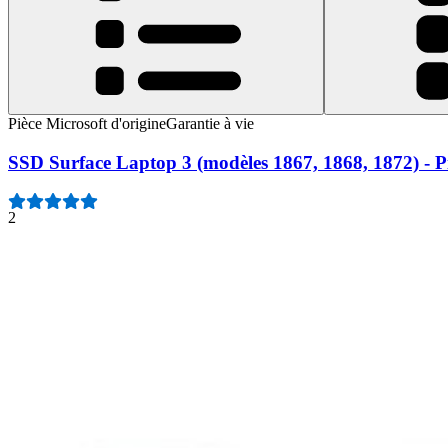
Pièce Microsoft d'origine
Garantie à vie
SSD Surface Laptop 3 (modèles 1867, 1868, 1872) - Pi
2
83,99 $
Pièce Microsoft d'origine
Garantie à vie
Vis SSD Surface Laptop 3 ou 4 - Pièce d'origine
2
22,99 $
Pièce Microsoft d'origine
Garantie à vie
Écran Surface Laptop 3 ou 4 13,5" - Pièce d'origine