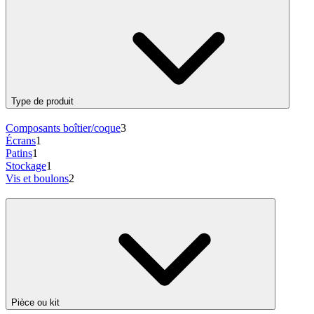
Type de produit
Composants boîtier/coque
3
Écrans
1
Patins
1
Stockage
1
Vis et boulons
2
Pièce ou kit