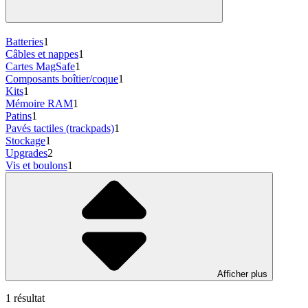
Batteries
1
Câbles et nappes
1
Cartes MagSafe
1
Composants boîtier/coque
1
Kits
1
Mémoire RAM
1
Patins
1
Pavés tactiles (trackpads)
1
Stockage
1
Upgrades
2
Vis et boulons
1
Afficher plus
1 résultat