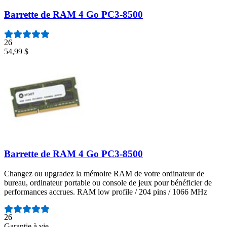
Barrette de RAM 4 Go PC3-8500
26
54,99 $
Barrette de RAM 4 Go PC3-8500
Changez ou upgradez la mémoire RAM de votre ordinateur de
bureau, ordinateur portable ou console de jeux pour bénéficier de
performances accrues. RAM low profile / 204 pins / 1066 MHz
Nombre d'avis :
26
Garantie à vie