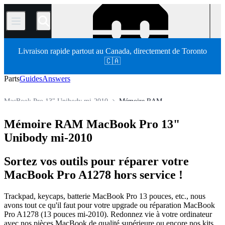
/
Livraison rapide partout au Canada, directement de Toronto
🇨🇦
Parts
Guides
Answers
MacBook Pro 13" Unibody mi-2010
Mémoire RAM
MacBook Pro
MacBook Pro 13"
MacBook Pro 13" Unibody
Mémoire RAM MacBook Pro 13"
Store
Pièces détachées
Mac
Mac portable
Unibody mi-2010
Sortez vos outils pour réparer votre
MacBook Pro A1278 hors service !
Trackpad, keycaps, batterie MacBook Pro 13 pouces, etc., nous
avons tout ce qu'il faut pour votre upgrade ou réparation MacBook
Pro A1278 (13 pouces mi-2010). Redonnez vie à votre ordinateur
avec nos pièces MacBook de qualité supérieure ou encore nos kits