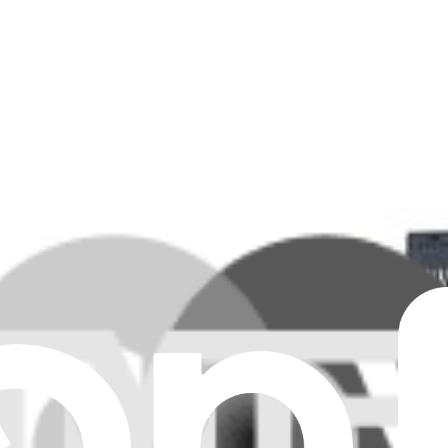
012)
e HS vous-même avec une de nos pièces compatibles à 100 %.