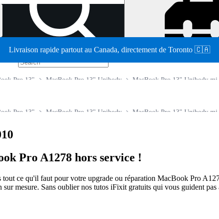
Livraison rapide partout au Canada, directement de Toronto 🇨🇦
/
ook Pro 13"
MacBook Pro 13" Unibody
MacBook Pro 13" Unibody mi
ook Pro 13"
MacBook Pro 13" Unibody
MacBook Pro 13" Unibody mi
010
ook Pro A1278 hors service !
 tout ce qu'il faut pour votre upgrade ou réparation MacBook Pro A12
n sur mesure. Sans oublier nos tutos iFixit gratuits qui vous guident p