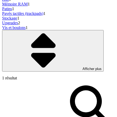
Mémoire RAM
1
Patins
1
Pavés tactiles (trackpads)
1
Stockage
1
Upgrades
2
Vis et boulons
1
Afficher plus
1 résultat