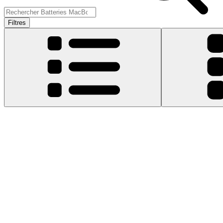
Filtres
Type de produit
:
Batteries
Batterie MacBook Pro 13" Unibody (mi-2009 à mi-2