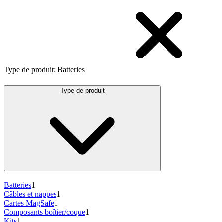
Type de produit
:
Batteries
Type de produit
Batteries
1
Câbles et nappes
1
Cartes MagSafe
1
Composants boîtier/coque
1
Kits
1