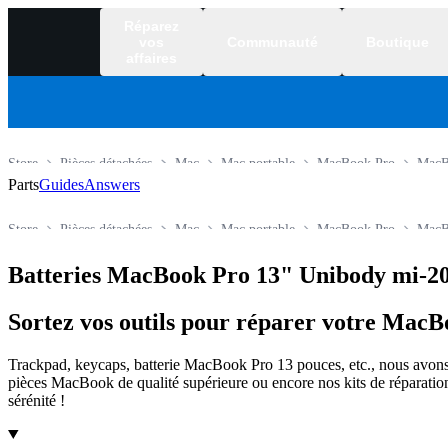
Réparez
vos
Communauté
Boutique
affaires
Store
Pièces détachées
Mac
Mac portable
MacBook Pro
MacB
Parts
Guides
Answers
Store
Pièces détachées
Mac
Mac portable
MacBook Pro
MacB
Batteries MacBook Pro 13" Unibody mi-2
Sortez vos outils pour réparer votre MacB
Trackpad, keycaps, batterie MacBook Pro 13 pouces, etc., nous avons
pièces MacBook de qualité supérieure ou encore nos kits de réparatio
sérénité !
Products