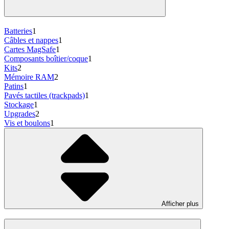
Batteries
1
Câbles et nappes
1
Cartes MagSafe
1
Composants boîtier/coque
1
Kits
2
Mémoire RAM
2
Patins
1
Pavés tactiles (trackpads)
1
Stockage
1
Upgrades
2
Vis et boulons
1
Afficher plus