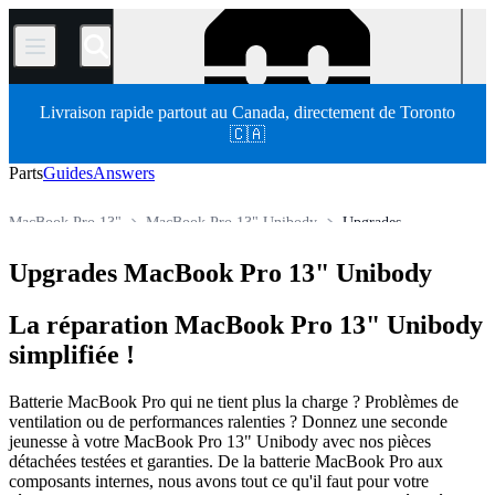
/
Livraison rapide partout au Canada, directement de Toronto
🇨🇦
Parts
Guides
Answers
MacBook Pro 13"
MacBook Pro 13" Unibody
Upgrades
Store
Pièces détachées
Mac
Mac portable
MacBook Pro
Upgrades MacBook Pro 13" Unibody
La réparation MacBook Pro 13" Unibody
simplifiée !
Batterie MacBook Pro qui ne tient plus la charge ? Problèmes de
ventilation ou de performances ralenties ? Donnez une seconde
jeunesse à votre MacBook Pro 13" Unibody avec nos pièces
détachées testées et garanties. De la batterie MacBook Pro aux
composants internes, nous avons tout ce qu'il faut pour votre