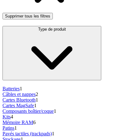
Supprimer tous les filtres
Type de produit
Batteries
1
Câbles et nappes
2
Cartes Bluetooth
1
Cartes MagSafe
1
Composants boîtier/coque
1
Kits
4
Mémoire RAM
6
Patins
1
Pavés tactiles (trackpads)
1
Stockage
1