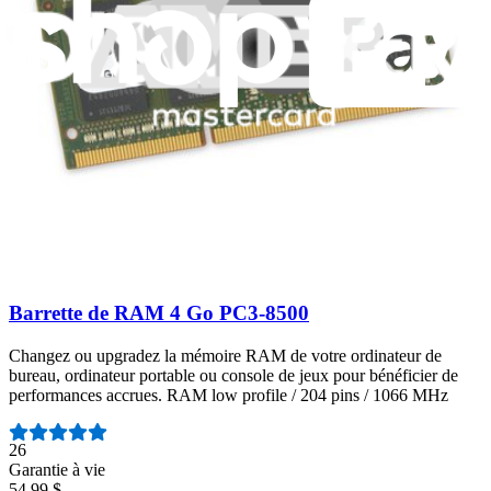
Nombre d'avis :
17
Garantie à vie
75,99 $
View
Barrette de RAM 4 Go PC3-8500
Changez ou upgradez la mémoire RAM de votre ordinateur de
bureau, ordinateur portable ou console de jeux pour bénéficier de
performances accrues. RAM low profile / 204 pins / 1066 MHz
Nombre d'avis :
26
Garantie à vie
54,99 $