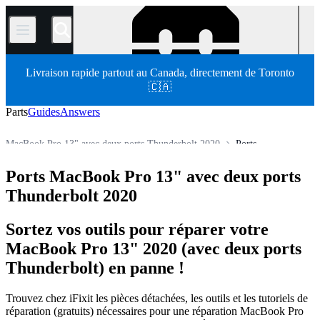
/
Livraison rapide partout au Canada, directement de Toronto
🇨🇦
Parts
Guides
Answers
MacBook Pro 13" avec deux ports Thunderbolt 2020
Ports
MacBook Pro 13"
MacBook Pro 13" avec écran Retina
Ports MacBook Pro 13" avec deux ports
Store
Pièces détachées
Mac
Mac portable
MacBook Pro
Thunderbolt 2020
Sortez vos outils pour réparer votre
MacBook Pro 13" 2020 (avec deux ports
Thunderbolt) en panne !
Trouvez chez iFixit les pièces détachées, les outils et les tutoriels de
réparation (gratuits) nécessaires pour une réparation MacBook Pro