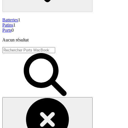
Batteries
1
Patins
1
Ports
0
Aucun résultat