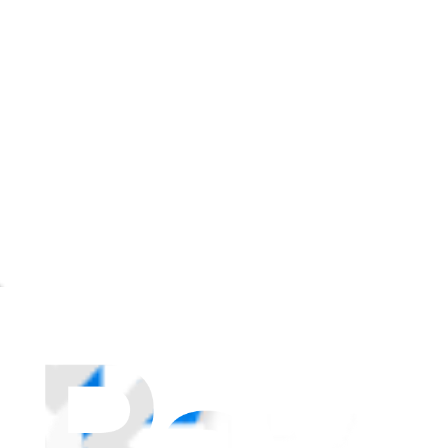
éparation Switch se prête également aux non-pros.
re tuto vidéo détaillé, nul besoin d'être pro pour effectuer cette