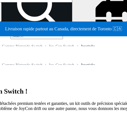
Livraison rapide partout au Canada, directement de Toronto 🇨🇦
/
Gamme Nintendo Switch
Joy-Con Switch
Joysticks
Gamme Nintendo Switch
Joy-Con Switch
Joysticks
n Switch !
achées premium testées et garanties, un kit outils de précision spécial
problème de JoyCon drift ou une autre panne, nous vous donnons les moye