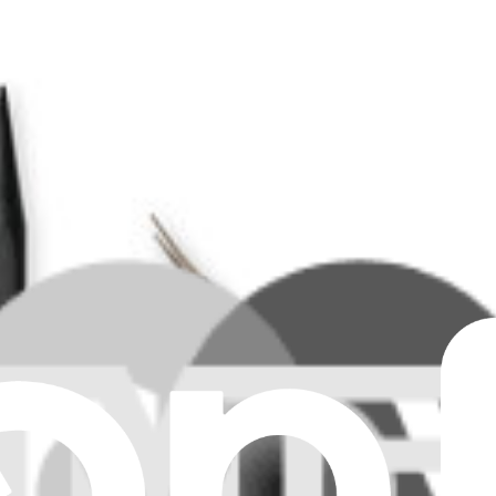
tch Lite
ous-même. Grâce à notre tutoriel DIY et notre vidéo détaillée, cette r
it
te par un joystick TMR Gulikit d'origine. Avec nos tutoriels DIY et not