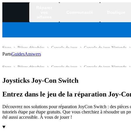
Réparez
vos
Communauté
Boutique
affaires
Store
Pièces détachées
Console de jeux
Console de jeux Nintendo
Parts
Guides
Answers
Store
Pièces détachées
Console de jeux
Console de jeux Nintendo
Joysticks Joy-Con Switch
Entrez dans le jeu de la réparation Joy-Co
Découvrez nos solutions pour réparation JoyCon Switch : des pièces dét
tutoriels étape par étape gratuits. Que vous cherchiez à résoudre un 
été aussi accessible. À vous de jouer !
Products