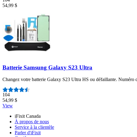
54,99 $
Batterie Samsung Galaxy S23 Ultra
Changez votre batterie Galaxy S23 Ultra HS ou défaillante. Numér
Nombre d'avis :
104
54,99 $
View
iFixit Canada
À propos de nous
Service à la clientèle
Parler d'iFixit