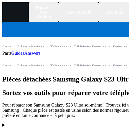
Réparez
vos
Communauté
Boutique
affaires
Store
Pièces détachées
Téléphone
Téléphone Samsung
Samsung 
Parts
Guides
Answers
Store
Pièces détachées
Téléphone
Téléphone Samsung
Samsung 
Pièces détachées Samsung Galaxy S23 Ultr
Sortez vos outils pour réparer votre télé
Pour réparer son Samsung Galaxy S23 Ultra soi-même ! Trouvez ici tout
Samsung ! Chaque pièce est testée en usine selon des normes rigoureus
préféré en toute confiance et à petit prix.
Products