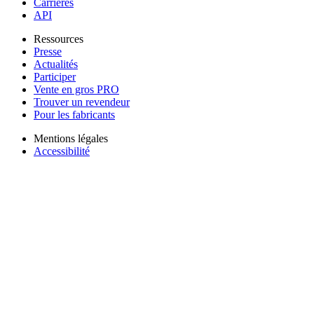
Carrières
API
Ressources
Presse
Actualités
Participer
Vente en gros PRO
Trouver un revendeur
Pour les fabricants
Mentions légales
Accessibilité
Politique de confidentialité
Conditions d’utilisation
Consentement aux cookies
Télécharger l'application