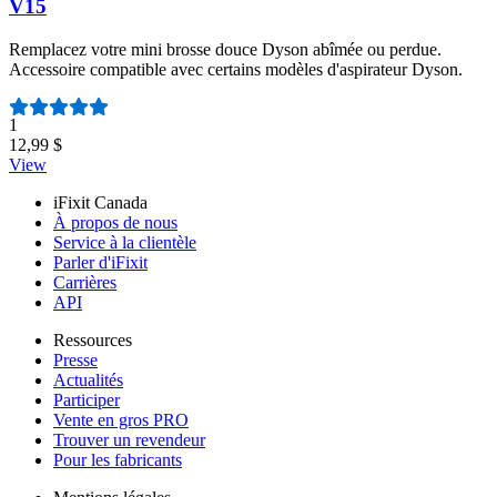
V15
Remplacez votre mini brosse douce Dyson abîmée ou perdue.
Accessoire compatible avec certains modèles d'aspirateur Dyson.
Nombre d'avis :
1
12,99 $
View
iFixit Canada
À propos de nous
Service à la clientèle
Parler d'iFixit
Carrières
API
Ressources
Presse
Actualités
Participer
Vente en gros PRO
Trouver un revendeur
Pour les fabricants