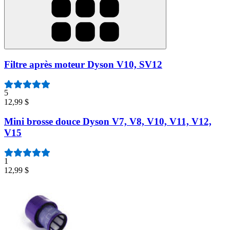
Filtre après moteur Dyson V10, SV12
5
12,99 $
Mini brosse douce Dyson V7, V8, V10, V11, V12,
V15
1
12,99 $