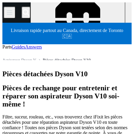
/
Livraison rapide partout au Canada, directement de Toronto
🇨🇦
Parts
Guides
Answers
Aspirateur Dyson V
Pièces détachées Dyson V10
Électroménager
Aspirateur
Aspirateur Dyson
Pièces détachées Dyson V10
Store
Pièces détachées
Pièces de rechange pour entretenir et
réparer son aspirateur Dyson V10 soi-
même !
Filtre, suceur, rouleau, etc., vous trouverez chez iFixit les pièces
détachées pour une réparation aspirateur Dyson V10 en toute
confiance ! Toutes nos pièces Dyson sont testées selon des normes
rigoureuses et couvertes par notre garantie de pointe. À vous de