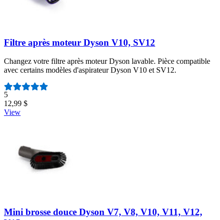
Filtre après moteur Dyson V10, SV12
Changez votre filtre après moteur Dyson lavable. Pièce compatible
avec certains modèles d'aspirateur Dyson V10 et SV12.
Nombre d'avis :
5
12,99 $
View
Mini brosse douce Dyson V7, V8, V10, V11, V12,