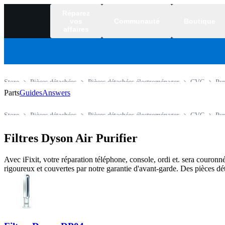
Réparez
vos
Communauté
Boutique
affaires
Store
Pièces détachées
Pièces détachées électroménager
CVC
Pur
Parts
Guides
Answers
Store
Pièces détachées
Pièces détachées électroménager
CVC
Pur
Filtres Dyson Air Purifier
Avec iFixit, votre réparation téléphone, console, ordi et. sera couronné
rigoureux et couvertes par notre garantie d'avant-garde. Des pièces dé