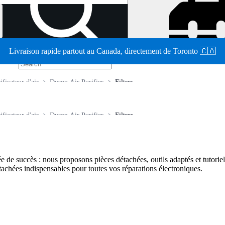
Livraison rapide partout au Canada, directement de Toronto 🇨🇦
/
ificateur d'air
Dyson Air Purifier
Filtres
ificateur d'air
Dyson Air Purifier
Filtres
e de succès : nous proposons pièces détachées, outils adaptés et tutoriel
tachées indispensables pour toutes vos réparations électroniques.