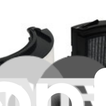
Supprimer tous les filtres
TP04, HP04, DP04, TP07, HP07 - DYDP04APFWK
P04, HP04, DP04, TP07, HP07 - DYTP07APF