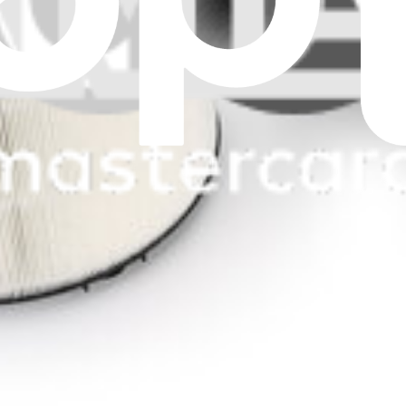
TP04, HP04, DP04, TP07, HP07 - DYDP04APFWK
vec certains modèles de purificateurs d'air Dyson.