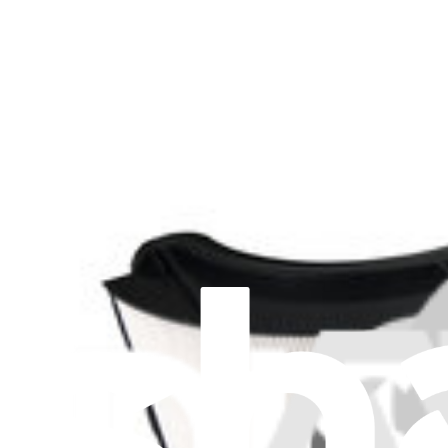
Type de produit
:
Filtres
Filtre HEPA + charbon actif purificateur Dyson 
5
42,99 $
Filtre HEPA + charbon actif purificateur Dyson T
7
27,99 $