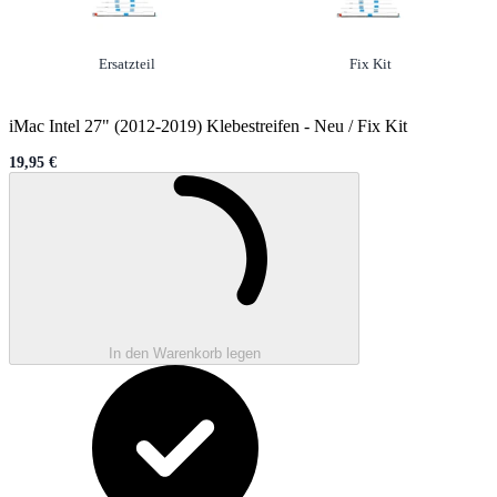
Option
nicht ausgewählt
Option
ausgewählt
Ersatzteil
Fix Kit
iMac Intel 27" (2012-2019) Klebestreifen
-
Neu / Fix Kit
19,95 €
Sale price
Wird geladen ...
In den Warenkorb legen