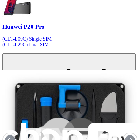
Huawei P20 Pro
(CLT-L09C) Single SIM
(CLT-L29C) Dual SIM
Technische Details
Teilenummer
HB436486ECW
Watt-Stunden
14.9 Wh
Volt
3.82 V
Milliampere Stunden
3900 mAh