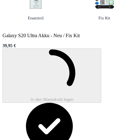
Option
nicht ausgewählt
Option
ausgewählt
Ersatzteil
Fix Kit
Galaxy S20 Ultra Akku
-
Neu / Fix Kit
39,95 €
Sale price
Wird geladen ...
In den Warenkorb legen