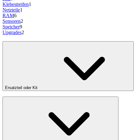
Klebestreifen
1
Netzteile
1
RAM
6
Sensoren
2
Speicher
9
Upgrades
2
Ersatzteil oder Kit