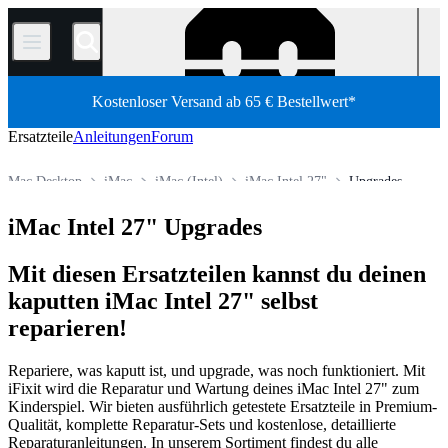
/
Kostenloser Versand ab 65 € Bestellwert*
Ersatzteile
Anleitungen
Forum
Mac Desktop
iMac
iMac (Intel)
iMac Intel 27"
Upgrades
Shop
Ersatzteile
Mac
iMac Intel 27" Upgrades
Mit diesen Ersatzteilen kannst du deinen
kaputten iMac Intel 27" selbst
reparieren!
Repariere, was kaputt ist, und upgrade, was noch funktioniert. Mit
iFixit wird die Reparatur und Wartung deines iMac Intel 27" zum
Kinderspiel. Wir bieten ausführlich getestete Ersatzteile in Premium-
Qualität, komplette Reparatur-Sets und kostenlose, detaillierte
Reparaturanleitungen. In unserem Sortiment findest du alle