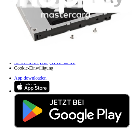
Für Hersteller
Rechtliches
Barrierefreiheit
Impressum
Datenschutz
Nutzungsbedingungen
Widerruf
Garantie
Versand & Zahlung
Wichtige Verbraucherinformationen
Batterien Recycling & Gebühren
Cookie-Einwilligung
App downloaden