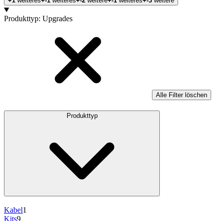
+1
weiteres
+-1
weiteres
+-2
weitere
+-1
weiteres
+-3
weitere
Produkte
Produkttyp
:
Upgrades
Alle Filter löschen
Produkttyp
Kabel
1
Kits
9