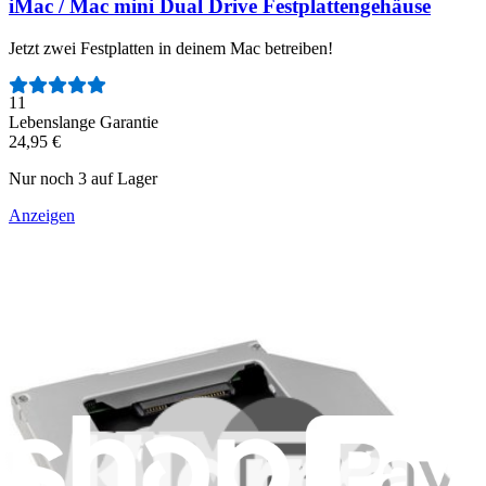
iMac / Mac mini Dual Drive Festplattengehäuse
Jetzt zwei Festplatten in deinem Mac betreiben!
Anzahl der Bewertungen:
11
Lebenslange Garantie
24,95 €
Nur noch 3 auf Lager
Anzeigen
iFixit
Über uns
Kundenservice
Über iFixit diskutieren
Jobs bei iFixit
API
Ressourcen
Presse
Neuigkeiten
Mitmachen
Pro Großkunden
Händlersuche