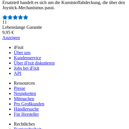
Ersatzteil handelt es sich um die Kunststoffabdeckung, die über den
Joystick-Mechanismus passt.
Anzahl der Bewertungen:
11
Lebenslange Garantie
9,95 €
Anzeigen
iFixit
Über uns
Kundenservice
Über iFixit diskutieren
Jobs bei iFixit
API
Ressourcen
Presse
Neuigkeiten
Mitmachen
Pro Großkunden
Händlersuche
Für Hersteller
Rechtliches