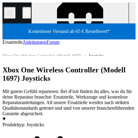
/
Kostenloser Versand ab 65 € Bestellwert*
Ersatzteile
Anleitungen
Forum
Xbox One Wireless Controller (Modell 1697)
Joysticks
Xbox-Controller
Xbox Wireless Controller
Xbox One Wireless Controller (Modell
Shop
Ersatzteile
Spielekonsolen
Microsoft Spielekonsolen
1697) Joysticks
Mit gutem Gefühl reparieren: Bei iFixit findest du alles, was du für
deine Reparatur brauchst: Ersatzteile, Werkzeuge und kostenlose
Reparaturanleitungen. All unsere Ersatzteile werden nach strikten
Qualitätsstandards getestet und sind von unserer branchenführenden
Garantie abgesichert.
Produkte
Produkttyp
:
Joysticks