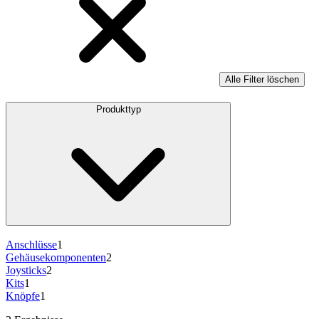
Alle Filter löschen
Produkttyp
Anschlüsse
1
Gehäusekomponenten
2
Joysticks
2
Kits
1
Knöpfe
1