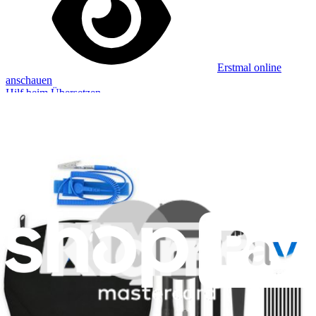
Erstmal online
anschauen
Hilf beim Übersetzen