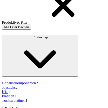
Produkttyp
:
Kits
Alle Filter löschen
Produkttyp
Gehäusekomponenten
2
Joysticks
2
Kits
1
Platinen
1
Tochterplatinen
1