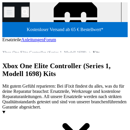
/
Kostenloser Versand ab 65 € Bestellwert*
Ersatzteile
Anleitungen
Forum
Xbox One Elite Controller (Series 1, Modell 1698)
Kits
Xbox-Controller
Xbox Wireless Controller
Xbox One Elite Controller (Series 1,
Shop
Ersatzteile
Spielekonsolen
Microsoft Spielekonsolen
Modell 1698) Kits
Mit gutem Gefühl reparieren: Bei iFixit findest du alles, was du für
deine Reparatur brauchst: Ersatzteile, Werkzeuge und kostenlose
Reparaturanleitungen. All unsere Ersatzteile werden nach strikten
Qualitätsstandards getestet und sind von unserer branchenführenden
Garantie abgesichert.
Produkte