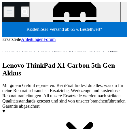
/
Kostenloser Versand ab 65 € Bestellwert*
Ersatzteile
Anleitungen
Forum
Lenovo X1 Series
Lenovo ThinkPad X1 Carbon 5th Gen
Akkus
PC Laptop
Lenovo Laptop
Lenovo ThinkPad
Lenovo ThinkPad X1 Carbon 5th Gen
Shop
Ersatzteile
Laptop und Desktop PCs
Akkus
Mit gutem Gefühl reparieren: Bei iFixit findest du alles, was du für
deine Reparatur brauchst: Ersatzteile, Werkzeuge und kostenlose
Reparaturanleitungen. All unsere Ersatzteile werden nach strikten
Qualitätsstandards getestet und sind von unserer branchenführenden
Garantie abgesichert.
Produkte