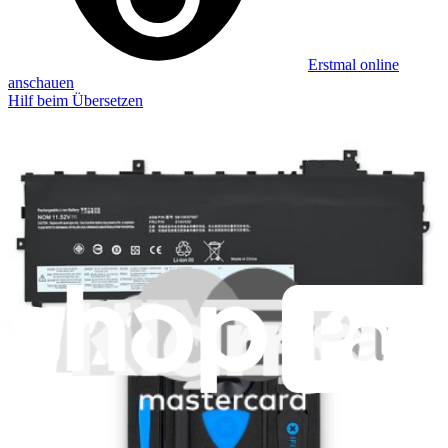
Erstmal online
anschauen
Hilf beim Übersetzen