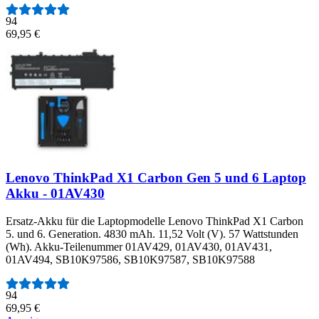
94
69,95 €
Lenovo ThinkPad X1 Carbon Gen 5 und 6 Laptop
Akku - 01AV430
Ersatz-Akku für die Laptopmodelle Lenovo ThinkPad X1 Carbon
5. und 6. Generation. 4830 mAh. 11,52 Volt (V). 57 Wattstunden
(Wh). Akku-Teilenummer 01AV429, 01AV430, 01AV431,
01AV494, SB10K97586, SB10K97587, SB10K97588
Anzahl der Bewertungen:
94
69,95 €