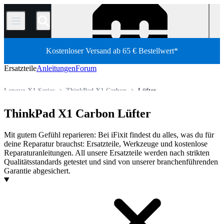
/
Kostenloser Versand ab 65 € Bestellwert*
Ersatzteile
Anleitungen
Forum
Lenovo X1 Series
ThinkPad X1 Carbon
Lüfter
PC Laptop
Lenovo Laptop
Lenovo ThinkPad
ThinkPad X1 Carbon Lüfter
Shop
Ersatzteile
Laptop und Desktop PCs
Mit gutem Gefühl reparieren: Bei iFixit findest du alles, was du für
deine Reparatur brauchst: Ersatzteile, Werkzeuge und kostenlose
Reparaturanleitungen. All unsere Ersatzteile werden nach strikten
Qualitätsstandards getestet und sind von unserer branchenführenden
Garantie abgesichert.
Produkte