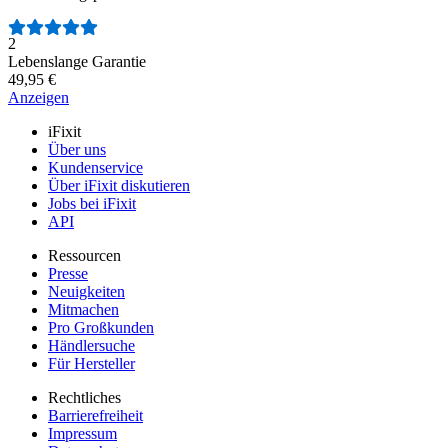
Anzahl der Bewertungen:
2
Lebenslange Garantie
49,95 €
Anzeigen
iFixit
Über uns
Kundenservice
Über iFixit diskutieren
Jobs bei iFixit
API
Ressourcen
Presse
Neuigkeiten
Mitmachen
Pro Großkunden
Händlersuche
Für Hersteller
Rechtliches
Barrierefreiheit
Impressum