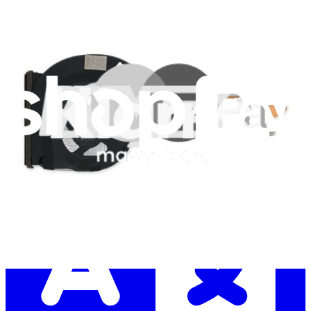
Abonnieren
Erstmal online
anschauen
Hilf beim Übersetzen