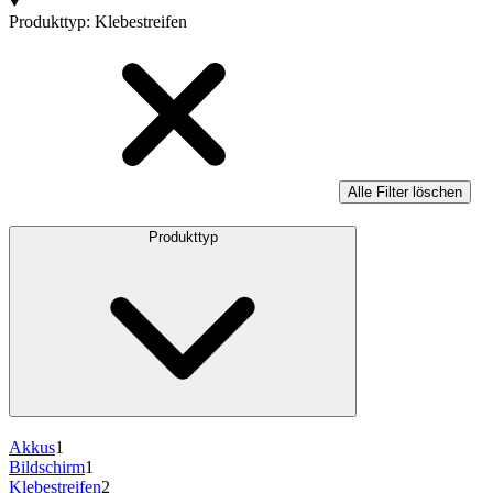
Produkte
Produkttyp
:
Klebestreifen
Alle Filter löschen
Produkttyp
Akkus
1
Bildschirm
1
Klebestreifen
2