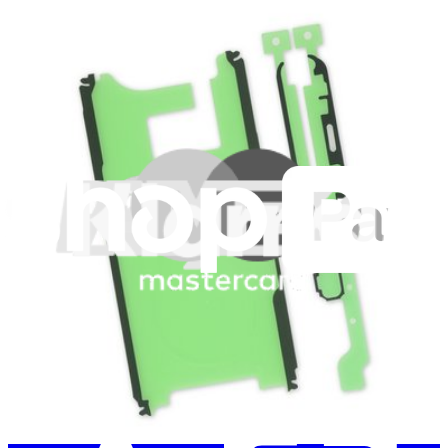
Abonniere unseren Newsletter
Lerne jede Woche etwas Neues
Abonnieren
Erstmal online
anschauen
Hilf beim Übersetzen