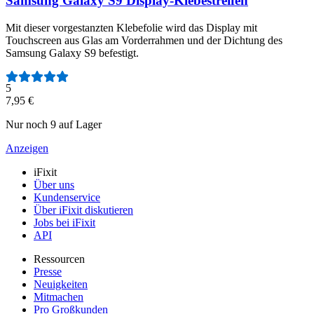
Samsung Galaxy S9 Display-Klebestreifen
Mit dieser vorgestanzten Klebefolie wird das Display mit
Touchscreen aus Glas am Vorderrahmen und der Dichtung des
Samsung Galaxy S9 befestigt.
Anzahl der Bewertungen:
5
7,95 €
Nur noch 9 auf Lager
Anzeigen
iFixit
Über uns
Kundenservice
Über iFixit diskutieren
Jobs bei iFixit
API
Ressourcen
Presse
Neuigkeiten
Mitmachen
Pro Großkunden