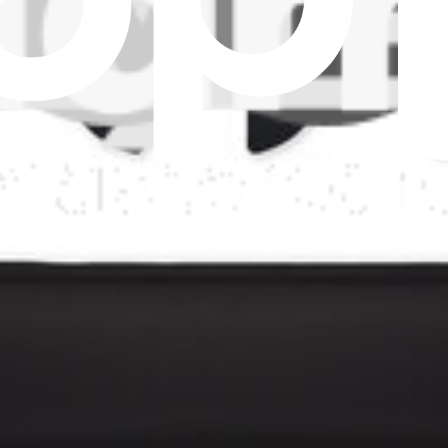
atzteil)
-Ersatzteil)
-Akku (Original-Ersatzteil)