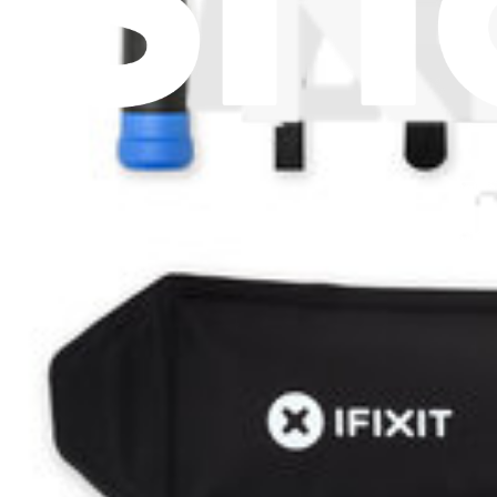
14,95 €
Logitech Original-Ersatzteil
Lebenslange Garantie
Logitech G502 Hero Gaming-Maus Füße (Original-Ers
4
19,95 €
Logitech Original-Ersatzteil
Logitech MX Master 533-000121 Maus-Akku (Original
4
24,95 €
Logitech Original-Ersatzteil
Logitech MX Master 3S for Business 533-000205 Maus
1
24,95 €
Logitech Original-Ersatzteil