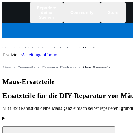
Repariere
deine
Community
Store
Sachen
Shop
Ersatzteile
Computer Hardware
Maus-Ersatzteile
Ersatzteile
Anleitungen
Forum
Shop
Ersatzteile
Computer Hardware
Maus-Ersatzteile
Maus-Ersatzteile
Ersatzteile für die DIY-Reparatur von Mä
Mit iFixit kannst du deine Maus ganz einfach selbst reparieren: gründl
Produkte