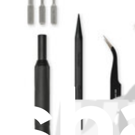
Logitech MX Master 3S 533-000205 Maus-Akku (Origi
6
24,95 €
Logitech Original-Ersatzteil
Logitech MX Ergo 533-000121 Maus-Akku (Original-E
7
24,95 €
Logitech Original-Ersatzteil
Logitech MX Master 4 Battery - Genuine
2
34,95 €
Logitech Original-Ersatzteil
Lebenslange Garantie
Logitech MX Master 3 und MX Master 3S Schraubense
7