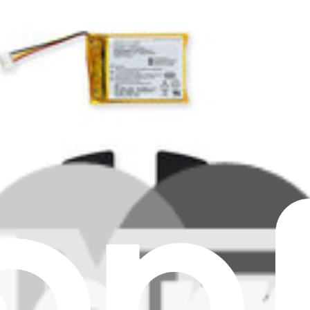
nal-Ersatzteil)
rsatzteil)
t für das Gehäuseunterteil