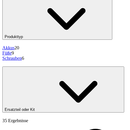
Produkttyp
Akkus
20
Füße
9
Schrauben
6
Ersatzteil oder Kit
35 Ergebnisse