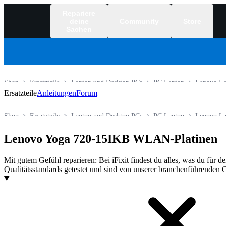
Repariere
deine
Community
Store
Sachen
Shop
Ersatzteile
Laptop und Desktop PCs
PC Laptop
Lenovo La
Ersatzteile
Anleitungen
Forum
Shop
Ersatzteile
Laptop und Desktop PCs
PC Laptop
Lenovo La
Lenovo Yoga 720-15IKB WLAN-Platinen
Mit gutem Gefühl reparieren: Bei iFixit findest du alles, was du für 
Qualitätsstandards getestet und sind von unserer branchenführenden G
Produkte