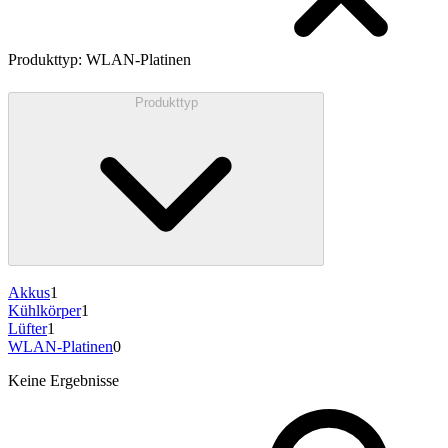
Produkttyp
:
WLAN-Platinen
Produkttyp
Akkus
1
Kühlkörper
1
Lüfter
1
WLAN-Platinen
0
Keine Ergebnisse