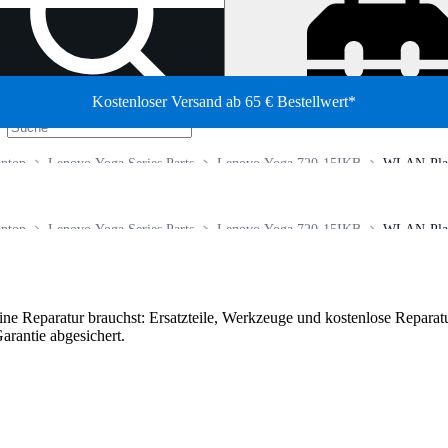
Kostenloser Versand ab 65 € Bestellwert*
/
ptop
Lenovo Yoga Series Parts
Lenovo Yoga 720-15IKB
WLAN-Plat
ptop
Lenovo Yoga Series Parts
Lenovo Yoga 720-15IKB
WLAN-Plat
deine Reparatur brauchst: Ersatzteile, Werkzeuge und kostenlose Reparatu
arantie abgesichert.