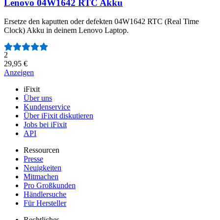
Lenovo 04W1642 RTC Akku
Ersetze den kaputten oder defekten 04W1642 RTC (Real Time
Clock) Akku in deinem Lenovo Laptop.
Anzahl der Bewertungen:
2
29,95 €
Anzeigen
iFixit
Über uns
Kundenservice
Über iFixit diskutieren
Jobs bei iFixit
API
Ressourcen
Presse
Neuigkeiten
Mitmachen
Pro Großkunden
Händlersuche
Für Hersteller
Rechtliches