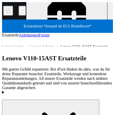
/
Kostenloser Versand ab 65 € Bestellwert*
Ersatzteile
Anleitungen
Forum
Lenovo Laptop
Lenovo V Series
Lenovo V110-15AST Ersatzteile
Shop
Ersatzteile
Laptop und Desktop PCs
PC Laptop
Lenovo V110-15AST Ersatzteile
Mit gutem Gefühl reparieren: Bei iFixit findest du alles, was du für
deine Reparatur brauchst: Ersatzteile, Werkzeuge und kostenlose
Reparaturanleitungen. All unsere Ersatzteile werden nach strikten
Qualitätsstandards getestet und sind von unserer branchenführenden
Garantie abgesichert.
Produkte