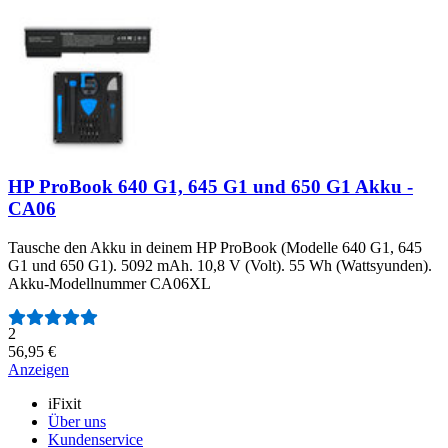
HP ProBook 640 G1, 645 G1 und 650 G1 Akku -
CA06
Tausche den Akku in deinem HP ProBook (Modelle 640 G1, 645
G1 und 650 G1). 5092 mAh. 10,8 V (Volt). 55 Wh (Wattsyunden).
Akku-Modellnummer CA06XL
Anzahl der Bewertungen:
2
56,95 €
Anzeigen
iFixit
Über uns
Kundenservice