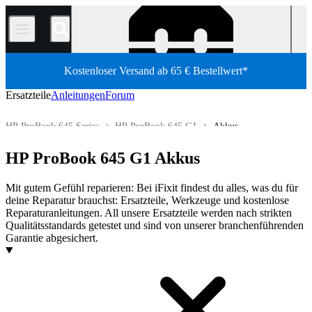
/
Kostenloser Versand ab 65 € Bestellwert*
Ersatzteile
Anleitungen
Forum
HP ProBook 645 Series
HP ProBook 645 G1
Akkus
HP ProBook G-Serie
HP ProBook 600 Series
HP ProBook 645 G1 Akkus
Shop
PC Laptop
HP Laptop
HP ProBook-Serie
Mit gutem Gefühl reparieren: Bei iFixit findest du alles, was du für
deine Reparatur brauchst: Ersatzteile, Werkzeuge und kostenlose
Reparaturanleitungen. All unsere Ersatzteile werden nach strikten
Qualitätsstandards getestet und sind von unserer branchenführenden
Garantie abgesichert.
Produkte