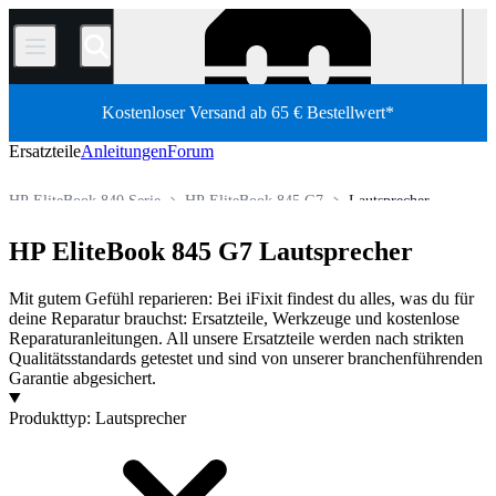
/
Kostenloser Versand ab 65 € Bestellwert*
Ersatzteile
Anleitungen
Forum
HP EliteBook 840 Serie
HP EliteBook 845 G7
Lautsprecher
HP Laptop
HP EliteBook
HP EliteBook 800 Series
HP EliteBook 845 G7 Lautsprecher
Shop
Laptop und Desktop PCs
PC Laptop
Mit gutem Gefühl reparieren: Bei iFixit findest du alles, was du für
deine Reparatur brauchst: Ersatzteile, Werkzeuge und kostenlose
Reparaturanleitungen. All unsere Ersatzteile werden nach strikten
Qualitätsstandards getestet und sind von unserer branchenführenden
Garantie abgesichert.
Produkte
Produkttyp
:
Lautsprecher