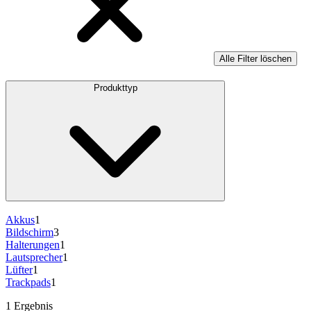
Alle Filter löschen
Produkttyp
Akkus
1
Bildschirm
3
Halterungen
1
Lautsprecher
1
Lüfter
1
Trackpads
1
1 Ergebnis