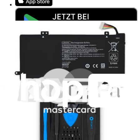
Abonniere unseren Newsletter
Lerne jede Woche etwas Neues
Abonnieren
Erstmal online
anschauen