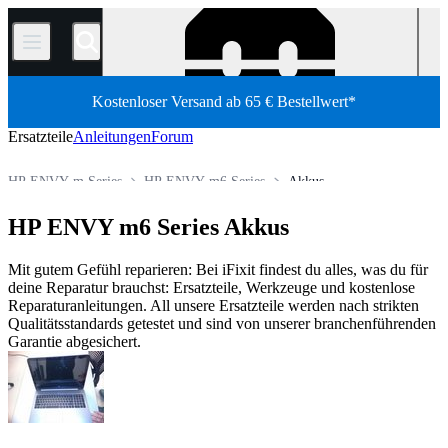
/
Kostenloser Versand ab 65 € Bestellwert*
Ersatzteile
Anleitungen
Forum
HP ENVY m Series
HP ENVY m6 Series
Akkus
PC Laptop
HP Laptop
HP Envy Serie
HP ENVY m6 Series Akkus
Shop
Ersatzteile
Laptop und Desktop PCs
Mit gutem Gefühl reparieren: Bei iFixit findest du alles, was du für
deine Reparatur brauchst: Ersatzteile, Werkzeuge und kostenlose
Reparaturanleitungen. All unsere Ersatzteile werden nach strikten
Qualitätsstandards getestet und sind von unserer branchenführenden
Garantie abgesichert.