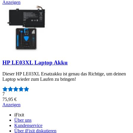
Anzeigen
HP LE03XL Laptop Akku
Dieser HP LE03XL Ersatzakku ist genau das Richtige, um deinen
Laptop wieder zum Laufen zu bringen!
Anzahl der Bewertungen:
7
75,95 €
Anzeigen
iFixit
Über uns
Kundenservice
Über iFixit diskutieren