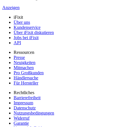
Anzeigen
iFixit
Über uns
Kundenservice
Über iFixit diskutieren
Jobs bei iFixit
API
Ressourcen
Presse
Neuigkeiten
Mitmachen
Pro Großkunden
Händlersuche
Für Hersteller
Rechtliches
Barrierefreiheit
Impressum
Datenschutz
Nutzungsbedingungen
Widerruf
Garantie