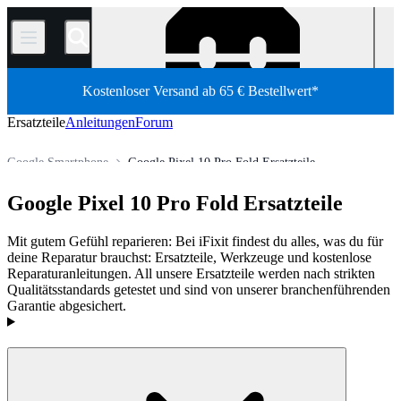
/
Kostenloser Versand ab 65 € Bestellwert*
Ersatzteile
Anleitungen
Forum
Google Smartphone
Google Pixel 10 Pro Fold Ersatzteile
Shop
Ersatzteile
Smartphones
Google Pixel 10 Pro Fold Ersatzteile
Mit gutem Gefühl reparieren: Bei iFixit findest du alles, was du für
deine Reparatur brauchst: Ersatzteile, Werkzeuge und kostenlose
Reparaturanleitungen. All unsere Ersatzteile werden nach strikten
Qualitätsstandards getestet und sind von unserer branchenführenden
Garantie abgesichert.
Produkte