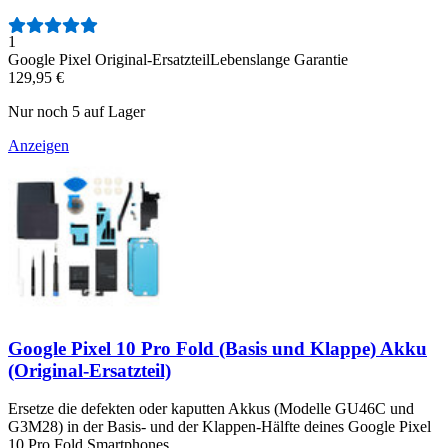
Anzahl der Bewertungen:
1
Google Pixel Original-Ersatzteil
Lebenslange Garantie
129,95 €
Nur noch 5 auf Lager
Anzeigen
Google Pixel 10 Pro Fold (Basis und Klappe) Akku
(Original-Ersatzteil)
Ersetze die defekten oder kaputten Akkus (Modelle GU46C und
G3M28) in der Basis- und der Klappen-Hälfte deines Google Pixel
10 Pro Fold Smartphones.