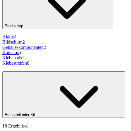
Produkttyp
Akkus
1
Bildschirm
2
Gehäusekomponenten
2
Kameras
5
Klebepads
1
Klebestreifen
6
Ersatzteil oder Kit
18 Ergebnisse