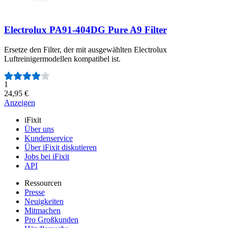
Electrolux PA91-404DG Pure A9 Filter
Ersetze den Filter, der mit ausgewählten Electrolux
Luftreinigermodellen kompatibel ist.
Anzahl der Bewertungen:
1
24,95 €
Anzeigen
iFixit
Über uns
Kundenservice
Über iFixit diskutieren
Jobs bei iFixit
API
Ressourcen
Presse
Neuigkeiten
Mitmachen
Pro Großkunden