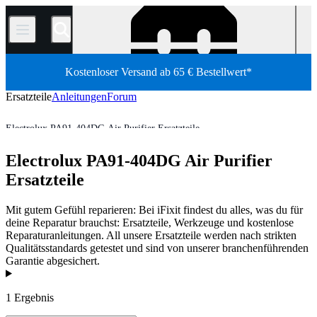
/
Kostenloser Versand ab 65 € Bestellwert*
Ersatzteile
Anleitungen
Forum
Electrolux PA91-404DG Air Purifier Ersatzteile
HVAC
Luftreiniger
Electrolux Air Purifier
Electrolux PA91-404DG Air Purifier
Shop
Ersatzteile
Haushaltsgeräte Ersatzteile
Ersatzteile
Mit gutem Gefühl reparieren: Bei iFixit findest du alles, was du für
deine Reparatur brauchst: Ersatzteile, Werkzeuge und kostenlose
Reparaturanleitungen. All unsere Ersatzteile werden nach strikten
Qualitätsstandards getestet und sind von unserer branchenführenden
Garantie abgesichert.
Produkte
1 Ergebnis