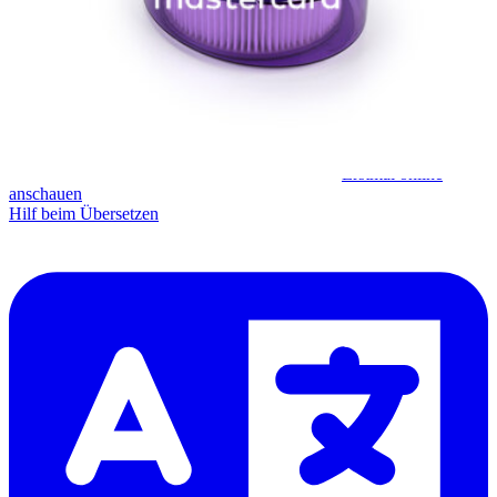
Abonnieren
Erstmal online
anschauen
Hilf beim Übersetzen