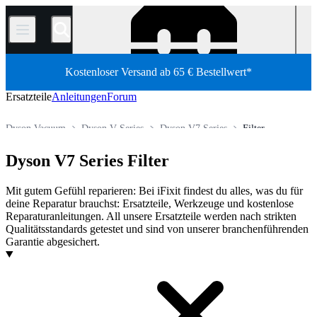
/
Kostenloser Versand ab 65 € Bestellwert*
Ersatzteile
Anleitungen
Forum
Dyson Vacuum
Dyson V Series
Dyson V7 Series
Filter
Shop
Ersatzteile
Haushaltsgeräte
Staubsauger
Dyson V7 Series Filter
Mit gutem Gefühl reparieren: Bei iFixit findest du alles, was du für
deine Reparatur brauchst: Ersatzteile, Werkzeuge und kostenlose
Reparaturanleitungen. All unsere Ersatzteile werden nach strikten
Qualitätsstandards getestet und sind von unserer branchenführenden
Garantie abgesichert.
Produkte