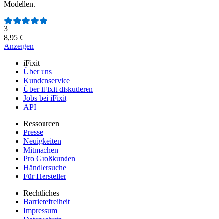
Modellen.
Anzahl der Bewertungen:
3
8,95 €
Anzeigen
iFixit
Über uns
Kundenservice
Über iFixit diskutieren
Jobs bei iFixit
API
Ressourcen
Presse
Neuigkeiten
Mitmachen
Pro Großkunden
Händlersuche
Für Hersteller
Rechtliches
Barrierefreiheit
Impressum