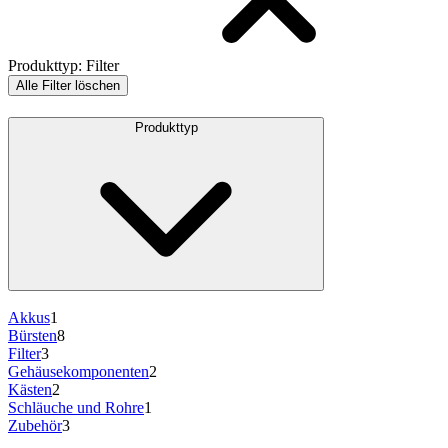
Produkttyp
:
Filter
Alle Filter löschen
Produkttyp
Akkus
1
Bürsten
8
Filter
3
Gehäusekomponenten
2
Kästen
2
Schläuche und Rohre
1
Zubehör
3