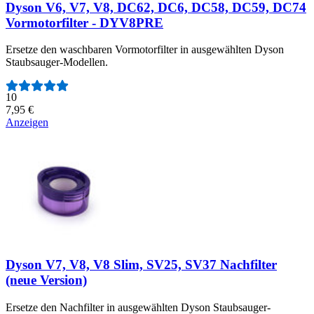
Dyson V6, V7, V8, DC62, DC6, DC58, DC59, DC74
Vormotorfilter - DYV8PRE
Ersetze den waschbaren Vormotorfilter in ausgewählten Dyson
Staubsauger-Modellen.
Anzahl der Bewertungen:
10
7,95 €
Anzeigen
Dyson V7, V8, V8 Slim, SV25, SV37 Nachfilter
(neue Version)
Ersetze den Nachfilter in ausgewählten Dyson Staubsauger-