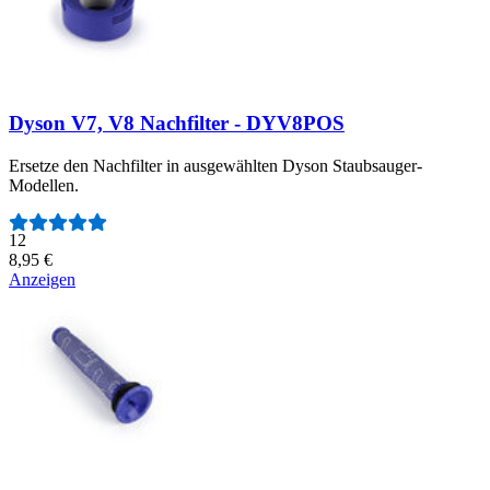
Dyson V7, V8 Nachfilter - DYV8POS
Ersetze den Nachfilter in ausgewählten Dyson Staubsauger-
Modellen.
Anzahl der Bewertungen:
12
8,95 €
Anzeigen