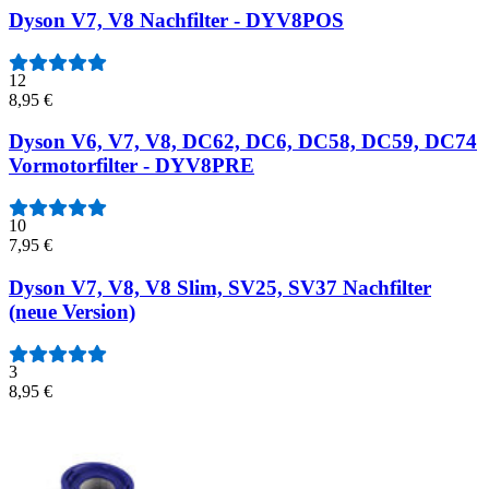
Dyson V7, V8 Nachfilter - DYV8POS
12
8,95 €
Dyson V6, V7, V8, DC62, DC6, DC58, DC59, DC74
Vormotorfilter - DYV8PRE
10
7,95 €
Dyson V7, V8, V8 Slim, SV25, SV37 Nachfilter
(neue Version)
3
8,95 €