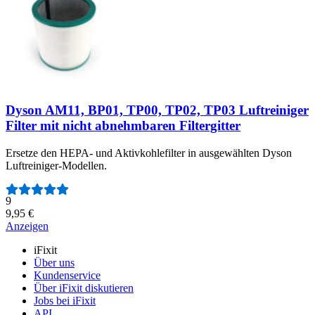
Dyson AM11, BP01, TP00, TP02, TP03 Luftreiniger
Filter mit nicht abnehmbaren Filtergitter
Ersetze den HEPA- und Aktivkohlefilter in ausgewählten Dyson
Luftreiniger-Modellen.
Anzahl der Bewertungen:
9
9,95 €
Anzeigen
iFixit
Über uns
Kundenservice
Über iFixit diskutieren
Jobs bei iFixit
API