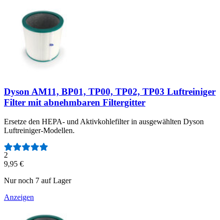
Dyson AM11, BP01, TP00, TP02, TP03 Luftreiniger
Filter mit abnehmbaren Filtergitter
Ersetze den HEPA- und Aktivkohlefilter in ausgewählten Dyson
Luftreiniger-Modellen.
Anzahl der Bewertungen:
2
9,95 €
Nur noch 7 auf Lager
Anzeigen