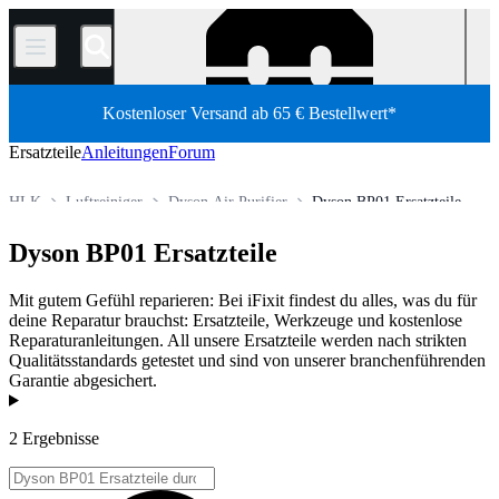
/
Kostenloser Versand ab 65 € Bestellwert*
Ersatzteile
Anleitungen
Forum
HLK
Luftreiniger
Dyson Air Purifier
Dyson BP01 Ersatzteile
Shop
Ersatzteile
Haushaltsgeräte Ersatzteile
Dyson BP01 Ersatzteile
Mit gutem Gefühl reparieren: Bei iFixit findest du alles, was du für
deine Reparatur brauchst: Ersatzteile, Werkzeuge und kostenlose
Reparaturanleitungen. All unsere Ersatzteile werden nach strikten
Qualitätsstandards getestet und sind von unserer branchenführenden
Garantie abgesichert.
Produkte
2 Ergebnisse