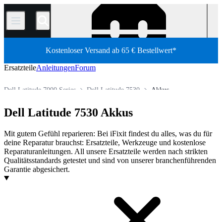
/
Kostenloser Versand ab 65 € Bestellwert*
Ersatzteile
Anleitungen
Forum
Dell Latitude 7000 Series
Dell Latitude 7530
Akkus
PC Laptop
Dell Laptop
Dell Latitude-Serie
Dell Latitude 7530 Akkus
Shop
Ersatzteile
Laptop und Desktop PCs
Mit gutem Gefühl reparieren: Bei iFixit findest du alles, was du für
deine Reparatur brauchst: Ersatzteile, Werkzeuge und kostenlose
Reparaturanleitungen. All unsere Ersatzteile werden nach strikten
Qualitätsstandards getestet und sind von unserer branchenführenden
Garantie abgesichert.
Produkte