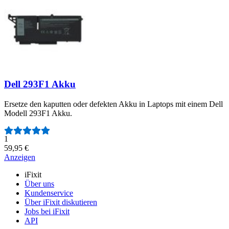
Dell 293F1 Akku
Ersetze den kaputten oder defekten Akku in Laptops mit einem Dell
Modell 293F1 Akku.
Anzahl der Bewertungen:
1
59,95 €
Anzeigen
iFixit
Über uns
Kundenservice
Über iFixit diskutieren
Jobs bei iFixit
API