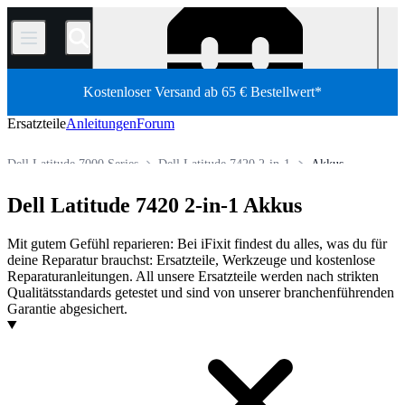
/
Kostenloser Versand ab 65 € Bestellwert*
Ersatzteile
Anleitungen
Forum
Dell Latitude 7000 Series
Dell Latitude 7420 2-in-1
Akkus
PC Laptop
Dell Laptop
Dell Latitude-Serie
Dell Latitude 7420 2-in-1 Akkus
Shop
Ersatzteile
Laptop und Desktop PCs
Mit gutem Gefühl reparieren: Bei iFixit findest du alles, was du für
deine Reparatur brauchst: Ersatzteile, Werkzeuge und kostenlose
Reparaturanleitungen. All unsere Ersatzteile werden nach strikten
Qualitätsstandards getestet und sind von unserer branchenführenden
Garantie abgesichert.
Produkte