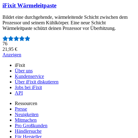
iFixit Wärmeleitpaste
Bildet eine durchgehende, wärmeleitende Schicht zwischen dem
Prozessor und seinem Kühlkörper. Eine neue Schicht
Wärmeleitpaste schützt deinen Prozessor vor Überhitzung.
Anzahl der Bewertungen:
76
21,95 €
Anzeigen
iFixit
Über uns
Kundenservice
Über iFixit diskutieren
Jobs bei iFixit
API
Ressourcen
Presse
Neuigkeiten
Mitmachen
Pro Großkunden
Händlersuche
Für Hersteller