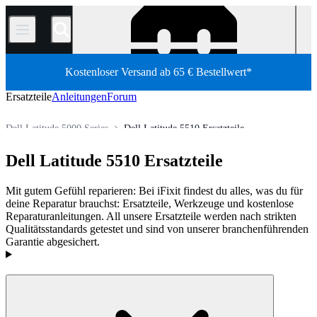
/
Kostenloser Versand ab 65 € Bestellwert*
Ersatzteile
Anleitungen
Forum
Dell Latitude 5000 Series
Dell Latitude 5510 Ersatzteile
PC Laptop
Dell Laptop
Dell Latitude-Serie
Dell Latitude 5510 Ersatzteile
Shop
Ersatzteile
Laptop und Desktop PCs
Mit gutem Gefühl reparieren: Bei iFixit findest du alles, was du für
deine Reparatur brauchst: Ersatzteile, Werkzeuge und kostenlose
Reparaturanleitungen. All unsere Ersatzteile werden nach strikten
Qualitätsstandards getestet und sind von unserer branchenführenden
Garantie abgesichert.
Produkte