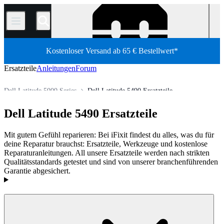
/
Kostenloser Versand ab 65 € Bestellwert*
Ersatzteile
Anleitungen
Forum
Dell Latitude 5000 Series
Dell Latitude 5490 Ersatzteile
PC Laptop
Dell Laptop
Dell Latitude-Serie
Dell Latitude 5490 Ersatzteile
Shop
Ersatzteile
Laptop und Desktop PCs
Mit gutem Gefühl reparieren: Bei iFixit findest du alles, was du für
deine Reparatur brauchst: Ersatzteile, Werkzeuge und kostenlose
Reparaturanleitungen. All unsere Ersatzteile werden nach strikten
Qualitätsstandards getestet und sind von unserer branchenführenden
Garantie abgesichert.
Produkte