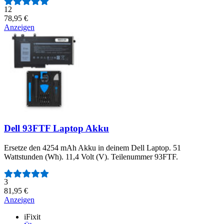
Anzahl der Bewertungen:
12
78,95 €
Anzeigen
Dell 93FTF Laptop Akku
Ersetze den 4254 mAh Akku in deinem Dell Laptop. 51
Wattstunden (Wh). 11,4 Volt (V). Teilenummer 93FTF.
Anzahl der Bewertungen:
3
81,95 €
Anzeigen
iFixit