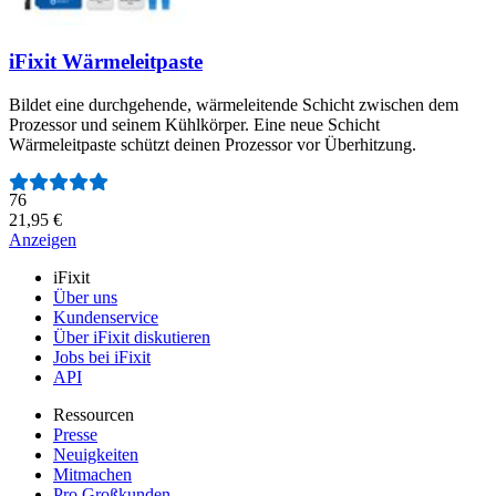
iFixit Wärmeleitpaste
Bildet eine durchgehende, wärmeleitende Schicht zwischen dem
Prozessor und seinem Kühlkörper. Eine neue Schicht
Wärmeleitpaste schützt deinen Prozessor vor Überhitzung.
Anzahl der Bewertungen:
76
21,95 €
Anzeigen
iFixit
Über uns
Kundenservice
Über iFixit diskutieren
Jobs bei iFixit
API
Ressourcen
Presse
Neuigkeiten
Mitmachen
Pro Großkunden