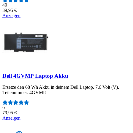
Anzahl der Bewertungen:
40
89,95 €
Anzeigen
Dell 4GVMP Laptop Akku
Ersetze den 68 Wh Akku in deinem Dell Laptop. 7,6 Volt (V).
Teilenummer: 4GVMP.
Anzahl der Bewertungen:
6
79,95 €
Anzeigen