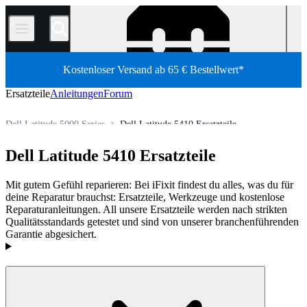
/
Kostenloser Versand ab 65 € Bestellwert*
Ersatzteile
Anleitungen
Forum
Dell Latitude 5000 Series
Dell Latitude 5410 Ersatzteile
PC Laptop
Dell Laptop
Dell Latitude-Serie
Dell Latitude 5410 Ersatzteile
Shop
Ersatzteile
Laptop und Desktop PCs
Mit gutem Gefühl reparieren: Bei iFixit findest du alles, was du für
deine Reparatur brauchst: Ersatzteile, Werkzeuge und kostenlose
Reparaturanleitungen. All unsere Ersatzteile werden nach strikten
Qualitätsstandards getestet und sind von unserer branchenführenden
Garantie abgesichert.
Produkte