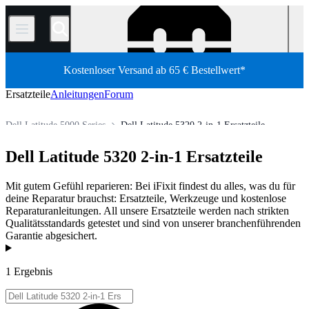
/
Kostenloser Versand ab 65 € Bestellwert*
Ersatzteile
Anleitungen
Forum
Dell Latitude 5000 Series
Dell Latitude 5320 2-in-1 Ersatzteile
PC Laptop
Dell Laptop
Dell Latitude-Serie
Dell Latitude 5320 2-in-1 Ersatzteile
Shop
Ersatzteile
Laptop und Desktop PCs
Mit gutem Gefühl reparieren: Bei iFixit findest du alles, was du für
deine Reparatur brauchst: Ersatzteile, Werkzeuge und kostenlose
Reparaturanleitungen. All unsere Ersatzteile werden nach strikten
Qualitätsstandards getestet und sind von unserer branchenführenden
Garantie abgesichert.
Produkte
1 Ergebnis