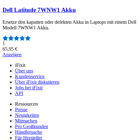
Dell Latitude 7WNW1 Akku
Ersetze den kaputten oder defekten Akku in Laptops mit einem Dell
Modell 7WNW1 Akku.
Anzahl der Bewertungen:
1
65,95 €
Anzeigen
iFixit
Über uns
Kundenservice
Über iFixit diskutieren
Jobs bei iFixit
API
Ressourcen
Presse
Neuigkeiten
Mitmachen
Pro Großkunden
Händlersuche
Für Hersteller