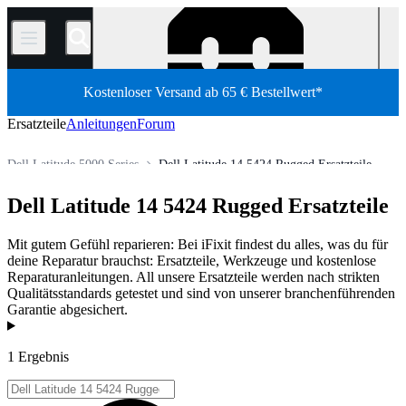
/
Kostenloser Versand ab 65 € Bestellwert*
Ersatzteile
Anleitungen
Forum
Dell Latitude 5000 Series
Dell Latitude 14 5424 Rugged Ersatzteile
PC Laptop
Dell Laptop
Dell Latitude-Serie
Dell Latitude 14 5424 Rugged Ersatzteile
Shop
Ersatzteile
Laptop und Desktop PCs
Mit gutem Gefühl reparieren: Bei iFixit findest du alles, was du für
deine Reparatur brauchst: Ersatzteile, Werkzeuge und kostenlose
Reparaturanleitungen. All unsere Ersatzteile werden nach strikten
Qualitätsstandards getestet und sind von unserer branchenführenden
Garantie abgesichert.
Produkte
1 Ergebnis